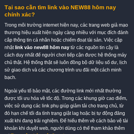
Tại sao cần tìm link vào NEW88 hôm nay
chính xác?
Trong môi trường internet hiện nay, các trang web giả mạo
thương hiệu xuất hiện ngày càng nhiều với mục đích đánh
cắp thông tin cá nhân hoặc chiếm đoạt tài sản. Việc cập
nhật
link vào new88 hôm nay
từ các nguồn tin cậy là
cách duy nhất để người chơi tiếp cận được hệ thống máy
chủ thật. Hệ thống thật sẽ luôn đồng bộ dữ liệu số dư, lịch
sử giao dịch và các chương trình ưu đãi một cách minh
bạch.
Ngoài yếu tố bảo mật, các đường link mới nhất thường
được tối ưu hóa về tốc độ. Trong các khung giờ cao điểm,
việc sử dụng các link phụ giúp giảm tải cho trang chủ, từ
đó hạn chế tối đa tình trạng giật lag hoặc bị tự động đăng
xuất khi đang trải nghiệm. Để hiểu thêm về cách bảo vệ tài
khoản khi duyệt web, người dùng có thể tham khảo thêm