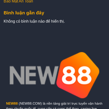
Bảo Mật An Toàn
Bình luận gần đây
Không có bình luận nào để hiển thị.
NEW88
(NEW88.COM) là nền tảng giải trí trực tuyến vận hành
theo chuẩn quốc tế, cung cấp cá cược thể thao, casino live,