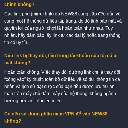
chính không?
Các link phụ (mirror link) do NEW88 cung cấp đều dẫn về
cùng một hệ thống dữ liệu tập trung, do đó tính bảo mật và
quyền lợi của người chơi là hoàn toàn như nhau. Tuy
nhiên, hãy đảm bảo lấy link từ các đại lý hoặc trang thông
tin có uy tín.
Nếu link bị thay đổi, tiền trong tài khoản của tôi có bị
mất không?
Hoàn toàn không. Việc thay đổi đường link chỉ là thay đổi
“cổng vào” kỹ thuật, toàn bộ dữ liệu về số dư, thông tin cá
nhân và lịch sử đặt cược của bạn đều được lưu trữ an
toàn trên máy chủ đám mây của hệ thống, không bị ảnh
hưởng bởi việc đổi tên miền.
Có nên sử dụng phần mềm VPN để vào NEW88
không?