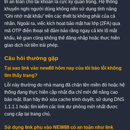
trì an toàn cho tài khoản là cực kỳ quan trọng. Hệ thống
khuyến nghị người dùng không nên sử dụng tính năng
“Ghi nhớ mật khẩu” trên các thiết bị không phải của cá
nhân. Ngoài ra, việc kích hoạt bảo mật hai lớp (2FA) qua
mã OTP điện thoại sẽ đảm bảo rằng ngay cả khi lộ mật
khẩu, kẻ gian cũng không thể đăng nhập hoặc thực hiện
giao dịch rút tiền trái phép.
Câu hỏi thường gặp
Tại sao link vào new88 hôm nay của tôi báo lỗi không
tìm thấy trang?
Lỗi này thường do nhà mạng đã chặn tên miền đó hoặc hệ
thống đang thực hiện cập nhật địa chỉ mới để nâng cao
bảo mật. Bạn hãy thử xóa cache trình duyệt, sử dụng DNS
1.1.1.1 hoặc tìm kiếm các link dự phòng mới nhất được
cung cấp tại trang chủ.
Sử dụng link phụ vào NEW88 có an toàn như link