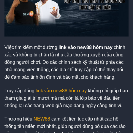
Việc tìm kiếm một đường
link vào new88 hôm nay
chính
xác và không bị chặn là nhu cầu thường xuyên của cộng
đồng người chơi. Do các chính sách kỹ thuật từ phía các
nhà mạng viễn thông, các địa chỉ truy cập có thể thay đổi
để đảm bảo tính ổn định và bảo mật cho khách hàng.
Truy cập đúng
link vào new88 hôm nay
không chỉ giúp bạn
tham gia giải trí mượt mà mà còn là lớp bảo vệ đầu tiên
chống lại các trang web giả mạo đang ngày càng tinh vi.
Thương hiệu
NEW88
cam kết liên tục cập nhật các hệ
thống tên miền mới nhất, giúp người dùng bỏ qua các rào