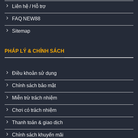
Liên hệ / Hỗ trợ
FAQ NEW88
Sitemap
PHÁP LÝ & CHÍNH SÁCH
Điều khoản sử dụng
Chính sách bảo mật
Miễn trừ trách nhiệm
Chơi có trách nhiệm
Thanh toán & giao dịch
Chính sách khuyến mãi