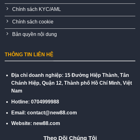
Chính sách KYC/AML
Chính sách cookie
Bản quyền nội dung
THÔNG TIN LIÊN HỆ
Địa chỉ doanh nghiệp: 15 Đường Hiệp Thành, Tân
Chánh Hiệp, Quận 12, Thành phố Hồ Chí Minh, Việt
Nam
Hotline: 0704999988
Email:
contact@new88.com
Website: new88.com
Theo Dõi Chúng Tôi