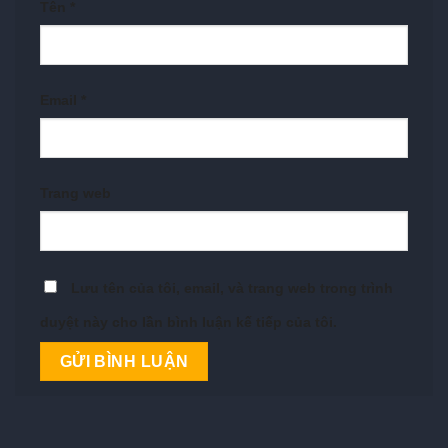
Tên
*
Email
*
Trang web
Lưu tên của tôi, email, và trang web trong trình
duyệt này cho lần bình luận kế tiếp của tôi.