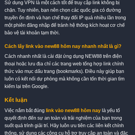
Sử dụng VPN là một cách tốt để truy cập link không bị
chặn. Tuy nhiên, bạn nên chọn các quốc gia có đường
truyền ổn định và hạn chế thay đổi IP quá nhiều lần trong
một phiên đăng nhập để tránh hệ thống kích hoạt cơ chế
bảo vệ tài khoản tạm thời.
Cách lấy link vào new88 hôm nay nhanh nhất là gì?
Cách nhanh nhất là cài đặt ứng dụng NEW88 trên điện
thoại hoặc lưu địa chỉ các trang web tổng hợp link chính
thức vào mục dấu trang (bookmarks). Điều này giúp bạn
luôn có kết nối dự phòng mà không cần tốn thời gian tìm
kiếm lại trên Google.
Kết luận
Việc nắm bắt đúng
link vào new88 hôm nay
là yếu tố
quyết định đến sự an toàn và trải nghiệm của bạn trong
suốt quá trình giải trí. Hãy luôn ưu tiên các liên kết chính
thống, sử dụng các công cụ hỗ trợ truy cập an toàn và đặc