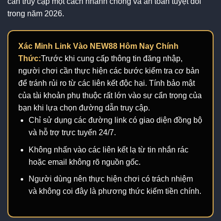
cản truy cập một cách nhanh chóng và an toàn tuyệt đối
trong năm 2026.
Xác Minh Link Vào NEW88 Hôm Nay Chính
Thức:
Trước khi cung cấp thông tin đăng nhập,
người chơi cần thực hiện các bước kiểm tra cơ bản
để tránh rủi ro từ các liên kết độc hại. Tính bảo mật
của tài khoản phụ thuộc rất lớn vào sự cẩn trọng của
bạn khi lựa chọn đường dẫn truy cập.
Chỉ sử dụng các đường link có giao diện đồng bộ
và hỗ trợ trực tuyến 24/7.
Không nhấn vào các liên kết lạ từ tin nhắn rác
hoặc email không rõ nguồn gốc.
Người dùng nên thực hiện chơi có trách nhiệm
và không coi đây là phương thức kiếm tiền chính.