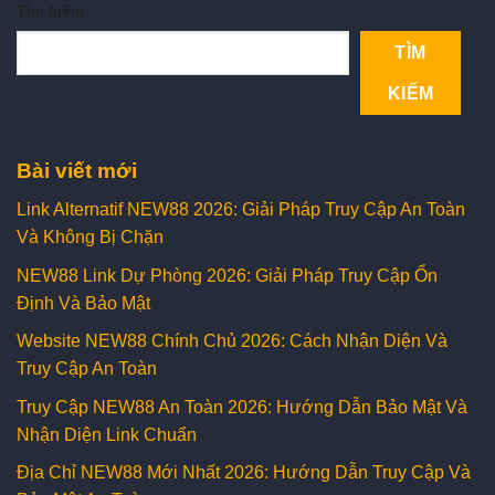
Tìm kiếm
TÌM
KIẾM
Bài viết mới
Link Alternatif NEW88 2026: Giải Pháp Truy Cập An Toàn
Và Không Bị Chặn
NEW88 Link Dự Phòng 2026: Giải Pháp Truy Cập Ổn
Định Và Bảo Mật
Website NEW88 Chính Chủ 2026: Cách Nhận Diện Và
Truy Cập An Toàn
Truy Cập NEW88 An Toàn 2026: Hướng Dẫn Bảo Mật Và
Nhận Diện Link Chuẩn
Địa Chỉ NEW88 Mới Nhất 2026: Hướng Dẫn Truy Cập Và