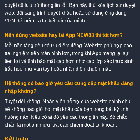
duyệt cũ lưu trữ thông tin lỗi. Bạn hãy thử xóa lịch sử duyệt
web, đổi sang trình duyệt khác hoặc sử dụng ứng dụng
VPN để kiểm tra lại kết nối của mình.
Nên dùng website hay tải App NEW88 thì tốt hơn?
Mỗi nền tảng đều có ưu điểm riêng. Website phù hợp cho
trải nghiệm trên màn hình lớn, trong khi App mang lại sự
tiện lợi và tính bảo mật cao hơn nhờ các lớp xác thực sinh
trắc học như vân tay hoặc nhận diện khuôn mặt.
Hệ thống có bao giờ yêu cầu cung cấp mật khẩu đăng
nhập không?
Tuyệt đối không. Nhân viên hỗ trợ của website chính chủ
sẽ không bao giờ hỏi mật khẩu của bạn trong bất kỳ tình
huống nào. Nếu có ai đó yêu cầu thông tin này, đó chắc
chắn là một âm mưu lừa đảo chiếm đoạt tài khoản.
Kết luận