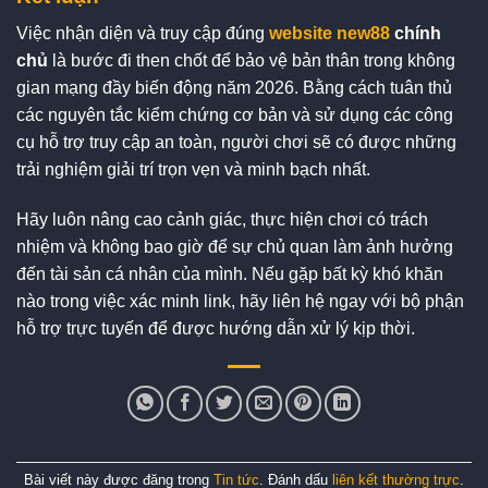
Việc nhận diện và truy cập đúng
website new88
chính
chủ
là bước đi then chốt để bảo vệ bản thân trong không
gian mạng đầy biến động năm 2026. Bằng cách tuân thủ
các nguyên tắc kiểm chứng cơ bản và sử dụng các công
cụ hỗ trợ truy cập an toàn, người chơi sẽ có được những
trải nghiệm giải trí trọn vẹn và minh bạch nhất.
Hãy luôn nâng cao cảnh giác, thực hiện chơi có trách
nhiệm và không bao giờ để sự chủ quan làm ảnh hưởng
đến tài sản cá nhân của mình. Nếu gặp bất kỳ khó khăn
nào trong việc xác minh link, hãy liên hệ ngay với bộ phận
hỗ trợ trực tuyến để được hướng dẫn xử lý kịp thời.
Bài viết này được đăng trong
Tin tức
. Đánh dấu
liên kết thường trực
.