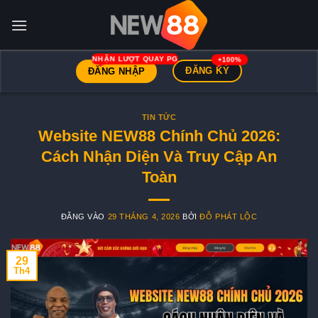
Bỏ
qua
nội
dung
ĐĂNG KÝ
ĐĂNG NHẬP
TIN TỨC
Website NEW88 Chính Chủ 2026:
Cách Nhận Diện Và Truy Cập An
Toàn
ĐĂNG VÀO
29 THÁNG 4, 2026
BỞI
ĐỖ PHÁT LỘC
29
Th4