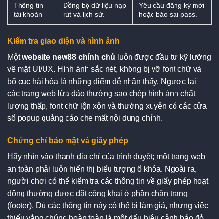
Thông tin
Đồng bộ dữ liệu nạp
Yêu cầu đăng ký mới
tài khoản
rút và lịch sử.
hoặc báo sai pass.
Kiểm tra giao diện và hình ảnh
Một
website new88 chính chủ
luôn được đầu tư kỹ lưỡng
về mặt UI/UX. Hình ảnh sắc nét, không bị vỡ font chữ và
bố cục hài hòa là những điểm dễ nhận thấy. Ngược lại,
các trang web lừa đảo thường sao chép hình ảnh chất
lượng thấp, font chữ lộn xộn và thường xuyên có các cửa
sổ popup quảng cáo che mất nội dung chính.
Chứng chỉ bảo mật và giấy phép
Hãy nhìn vào thanh địa chỉ của trình duyệt; một trang web
an toàn phải luôn hiển thị biểu tượng ổ khóa. Ngoài ra,
người chơi có thể kiểm tra các thông tin về giấy phép hoạt
động thường được đặt công khai ở phần chân trang
(footer). Dù các thông tin này có thể bị làm giả, nhưng việc
thiếu vắng chúng hoàn toàn là một dấu hiệu cảnh báo đỏ