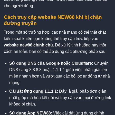
cho người dùng.
Cách truy cập website NEW88 khi bị chặn
đường truyền
Trong một số trường hợp, các nhà mạng có thể thắt chặt
kiểm soát khiến bạn không thể truy cập trực tiếp vào
website new88 chính chủ
. Để xử lý tình huống này một
cách an toàn, bạn có thể áp dụng các phương pháp sau:
Sử dụng DNS của Google hoặc Cloudflare:
Chuyển
DNS sang 8.8.8.8 hoặc 1.1.1.1 giúp việc phân giải tên
miền nhanh hơn và vượt qua các bộ lọc tự động từ nhà
mạng.
Cài đặt ứng dụng 1.1.1.1:
Đây là giải pháp đơn giản
nhất giúp mã hóa kết nối và truy cập vào mọi đường link
không bị chặn.
Sử dụng App NEW88:
Việc cài đặt ứng dụng chính