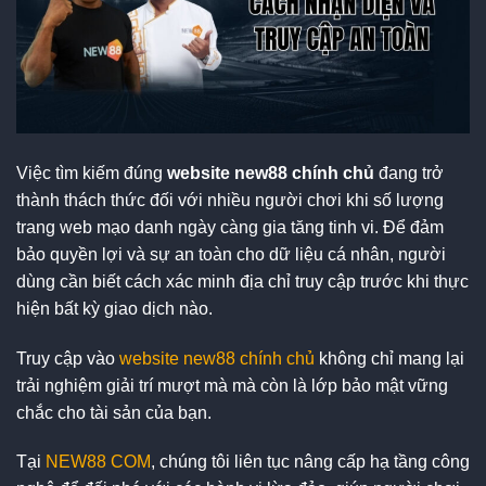
Việc tìm kiếm đúng
website new88 chính chủ
đang trở
thành thách thức đối với nhiều người chơi khi số lượng
trang web mạo danh ngày càng gia tăng tinh vi. Để đảm
bảo quyền lợi và sự an toàn cho dữ liệu cá nhân, người
dùng cần biết cách xác minh địa chỉ truy cập trước khi thực
hiện bất kỳ giao dịch nào.
Truy cập vào
website new88 chính chủ
không chỉ mang lại
trải nghiệm giải trí mượt mà mà còn là lớp bảo mật vững
chắc cho tài sản của bạn.
Tại
NEW88 COM
, chúng tôi liên tục nâng cấp hạ tầng công