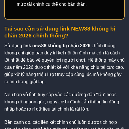
mức tài chính cụ thể cho bản thân.
Tại sao cần sử dụng link NEW88 không bị
chặn 2026 chính thống?
Sử dụng
link new88 không bị chặn 2026
chính thống
không chỉ giúp bạn duy trì kết nối ổn định mà còn là cách
tốt nhất để bảo vệ quyền lợi người chơi. Hệ thống máy chủ
của năm 2026 được thiết kế với khả năng chịu tải cực cao,
giúp xử lý hàng triệu lượt truy cập cùng lúc mà không gây
ra tình trạng giật lag.
Nếu bạn vô tình truy cập vào các đường dẫn “lậu” hoặc
không rõ nguồn gốc, nguy cơ bị đánh cắp thông tin đăng
nhập hoặc rò rỉ dữ liệu tài chính là rất lớn.
Bên cạnh đó, các liên kết chính chủ luôn được tích hợp