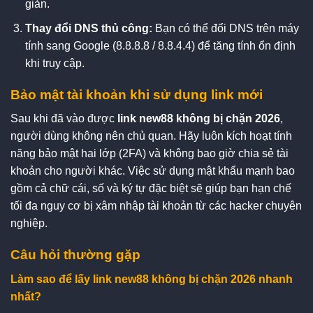
giản.
Thay đổi DNS thủ công:
Bạn có thể đổi DNS trên máy
tính sang Google (8.8.8.8 / 8.8.4.4) để tăng tính ổn định
khi truy cập.
Bảo mật tài khoản khi sử dụng link mới
Sau khi đã vào được
link new88 không bị chặn 2026
,
người dùng không nên chủ quan. Hãy luôn kích hoạt tính
năng bảo mật hai lớp (2FA) và không bao giờ chia sẻ tài
khoản cho người khác. Việc sử dụng mật khẩu mạnh bao
gồm cả chữ cái, số và ký tự đặc biệt sẽ giúp bạn hạn chế
tối đa nguy cơ bị xâm nhập tài khoản từ các hacker chuyên
nghiệp.
Câu hỏi thường gặp
Làm sao để lấy link new88 không bị chặn 2026 nhanh
nhất?