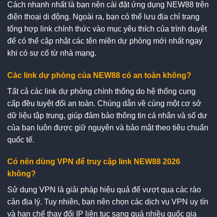
Cách nhanh nhất là bạn nên cài đặt ứng dụng NEW88 trên
điện thoại di động. Ngoài ra, bạn có thể lưu địa chỉ trang
tổng hợp link chính thức vào mục yêu thích của trình duyệt
để có thể cập nhật các tên miền dự phòng mới nhất ngay
khi có sự cố từ nhà mạng.
Các link dự phòng của NEW88 có an toàn không?
Tất cả các link dự phòng chính thống do hệ thống cung
cấp đều tuyệt đối an toàn. Chúng dẫn về cùng một cơ sở
dữ liệu tập trung, giúp đảm bảo thông tin cá nhân và số dư
của bạn luôn được giữ nguyên và bảo mật theo tiêu chuẩn
quốc tế.
Có nên dùng VPN để truy cập link NEW88 2026
không?
Sử dụng VPN là giải pháp hiệu quả để vượt qua các rào
cản địa lý. Tuy nhiên, bạn nên chọn các dịch vụ VPN uy tín
và hạn chế thay đổi IP liên tục sang quá nhiều quốc gia