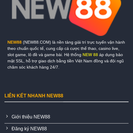
NEW88
(NEW88.COM) là nền tảng giải trí trực tuyến vận hành
theo chuẩn quốc tế, cung cấp cá cược thể thao, casino live,
slot game, lô đề và game bài. Hệ thống
NEW 88
áp dụng bảo
mật SSL, hỗ trợ giao dịch bằng tiền Việt Nam đồng và đội ngũ
chăm sóc khách hàng 24/7.
LIÊN KẾT NHANH NEW88
Giới thiệu NEW88
Đăng ký NEW88