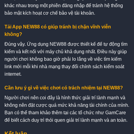
khác nhau trong một phiên đăng nhập để tránh hệ thống
bảo mật kích hoạt cơ chế bảo vệ tài khoản.
Tải App NEW88 có giúp tránh bị chặn vĩnh viễn
không?
Đúng vậy. Ứng dụng NEW88 được thiết kế để tự động tìm
kiếm và kết nối với máy chủ khả dụng nhất. Điều này giúp
người chơi không bao giờ phải lo lắng về việc tìm kiếm
link mới mỗi khi nhà mạng thay đổi chính sách kiểm soát
internet.
Cần lưu ý gì về việc chơi có trách nhiệm tại NEW88?
Người chơi nên coi đây là hình thức giải trí lành mạnh và
không nên đặt cược quá mức khả năng tài chính của mình.
Bạn có thể tham khảo thêm tại các tổ chức như GamCare
để biết cách duy trì thói quen giải trí lành mạnh và an toàn.
Kết luận