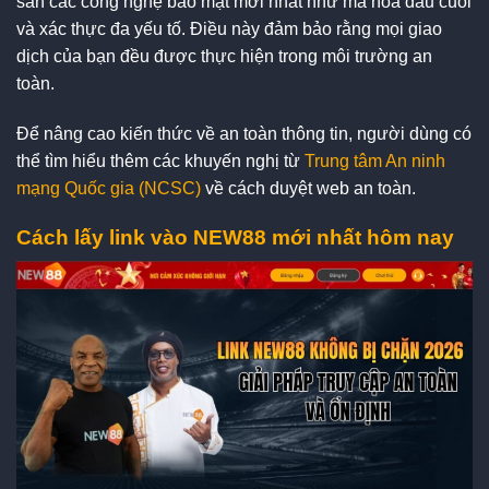
sẵn các công nghệ bảo mật mới nhất như mã hóa đầu cuối
và xác thực đa yếu tố. Điều này đảm bảo rằng mọi giao
dịch của bạn đều được thực hiện trong môi trường an
toàn.
Để nâng cao kiến thức về an toàn thông tin, người dùng có
thể tìm hiểu thêm các khuyến nghị từ
Trung tâm An ninh
mạng Quốc gia (NCSC)
về cách duyệt web an toàn.
Cách lấy link vào NEW88 mới nhất hôm nay