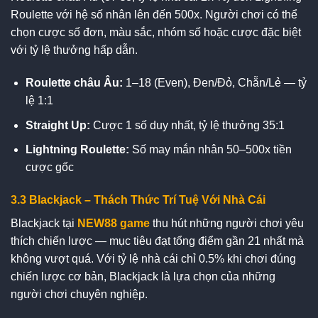
Roulette với hệ số nhân lên đến 500x. Người chơi có thể
chọn cược số đơn, màu sắc, nhóm số hoặc cược đặc biệt
với tỷ lệ thưởng hấp dẫn.
Roulette châu Âu:
1–18 (Even), Đen/Đỏ, Chẵn/Lẻ — tỷ
lệ 1:1
Straight Up:
Cược 1 số duy nhất, tỷ lệ thưởng 35:1
Lightning Roulette:
Số may mắn nhân 50–500x tiền
cược gốc
3.3 Blackjack – Thách Thức Trí Tuệ Với Nhà Cái
Blackjack tại
NEW88 game
thu hút những người chơi yêu
thích chiến lược — mục tiêu đạt tổng điểm gần 21 nhất mà
không vượt quá. Với tỷ lệ nhà cái chỉ 0.5% khi chơi đúng
chiến lược cơ bản, Blackjack là lựa chọn của những
người chơi chuyên nghiệp.