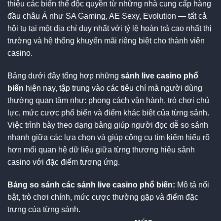
thiệu các biến thể độc quyền từ những nhà cung cấp hàng
đầu châu Á như SA Gaming, AE Sexy, Evolution — tất cả
hội tụ tại một địa chỉ duy nhất với tỷ lệ hoàn trả cao nhất thị
trường và hệ thống khuyến mãi riêng biệt cho thành viên
casino.
Bảng dưới đây tổng hợp những
sảnh live casino phổ
biến
hiện nay, tập trung vào các tiêu chí mà người dùng
thường quan tâm như: phong cách vận hành, trò chơi chủ
lực, mức cược phổ biến và điểm khác biệt của từng sảnh.
Việc trình bày theo dạng bảng giúp người đọc dễ so sánh
nhanh giữa các lựa chọn và giúp công cụ tìm kiếm hiểu rõ
hơn mối quan hệ dữ liệu giữa từng thương hiệu sảnh
casino với đặc điểm tương ứng.
Bảng so sánh các sảnh live casino phổ biến:
Mô tả nổi
bật, trò chơi chính, mức cược thường gặp và điểm đặc
trưng của từng sảnh.