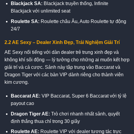
Blackjack SA:
Blackjack truyền thống, Infinite
Blackjack với unlimited seat
Roulette SA:
Roulette châu Âu, Auto Roulette tự động
24/7
2.2 AE Sexy – Dealer Xinh Đẹp, Trải Nghiệm Giải Trí
AE Sexy nổi tiếng với dàn dealer trẻ trung xinh đẹp và
không khí sôi động — lý tưởng cho những ai muốn kết hợp
giải trí và cá cược. Sảnh này tập trung vào Baccarat và
Dragon Tiger với các bàn VIP dành riêng cho thành viên
kim cương.
Baccarat AE:
VIP Baccarat, Super 6 Baccarat với tỷ lệ
payout cao
Dragon Tiger AE:
Trò chơi nhanh nhất sảnh, quyết
định thắng thua chỉ trong 30 giây
Roulette AE:
Roulette VIP với dealer tương tác trực