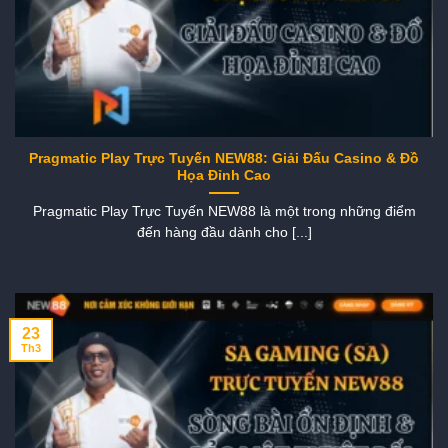
Pragmatic Play Trực Tuyến NEW88: Giải Đấu Casino & Đồ
Họa Đỉnh Cao
Pragmatic Play Trực Tuyến NEW88 là một trong những điểm
đến hàng đầu dành cho [...]
23
Th3