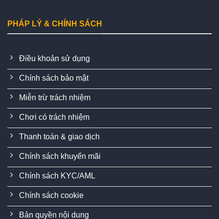
PHÁP LÝ & CHÍNH SÁCH
Điều khoản sử dụng
Chính sách bảo mật
Miễn trừ trách nhiệm
Chơi có trách nhiệm
Thanh toán & giao dịch
Chính sách khuyến mãi
Chính sách KYC/AML
Chính sách cookie
Bản quyền nội dung