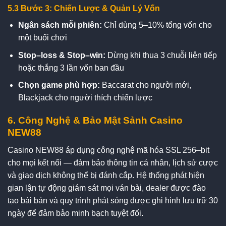
5.3 Bước 3: Chiến Lược & Quản Lý Vốn
Ngân sách mỗi phiên:
Chỉ dùng 5–10% tổng vốn cho
một buổi chơi
Stop–loss & Stop–win:
Dừng khi thua 3 chuỗi liên tiếp
hoặc thắng 3 lần vốn ban đầu
Chọn game phù hợp:
Baccarat cho người mới,
Blackjack cho người thích chiến lược
6. Công Nghệ & Bảo Mật Sảnh Casino
NEW88
Casino NEW88 áp dụng công nghệ mã hóa SSL 256–bit
cho mọi kết nối — đảm bảo thông tin cá nhân, lịch sử cược
và giao dịch không thể bị đánh cắp. Hệ thống phát hiện
gian lận tự động giám sát mọi ván bài, dealer được đào
tạo bài bản và quy trình phát sóng được ghi hình lưu trữ 30
ngày để đảm bảo minh bạch tuyệt đối.