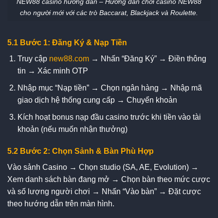
NEW88 casino hướng dẫn – Hướng dẫn chơi casino NEW88
cho người mới với các trò Baccarat, Blackjack và Roulette.
5.1 Bước 1: Đăng Ký & Nạp Tiền
Truy cập
new88.com
→ Nhấn “Đăng Ký” → Điền thông
tin → Xác minh OTP
Nhập mục “Nạp tiền” → Chọn ngân hàng → Nhập mã
giao dịch hệ thống cung cấp → Chuyển khoản
Kích hoạt bonus nạp đầu casino trước khi tiền vào tài
khoản (nếu muốn nhận thưởng)
5.2 Bước 2: Chọn Sảnh & Bàn Phù Hợp
Vào sảnh Casino → Chọn studio (SA, AE, Evolution) →
Xem danh sách bàn đang mở → Chọn bàn theo mức cược
và số lượng người chơi → Nhấn “Vào bàn” → Đặt cược
theo hướng dẫn trên màn hình.