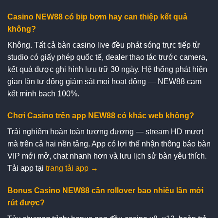
Casino NEW88 có bịp bợm hay can thiệp kết quả
không?
Không. Tất cả bàn casino live đều phát sóng trực tiếp từ
studio có giấy phép quốc tế, dealer thao tác trước camera,
kết quả được ghi hình lưu trữ 30 ngày. Hệ thống phát hiện
gian lận tự động giám sát mọi hoạt động — NEW88 cam
kết minh bạch 100%.
Chơi Casino trên app NEW88 có khác web không?
Trải nghiệm hoàn toàn tương đương — stream HD mượt
mà trên cả hai nền tảng. App có lợi thế nhận thông báo bàn
VIP mới mở, chat nhanh hơn và lưu lịch sử bàn yêu thích.
Tải app tại
trang tải app →
Bonus Casino NEW88 cần rollover bao nhiêu lần mới
rút được?