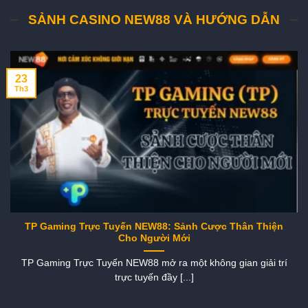
SẢNH CASINO NEW88 VÀ HƯỚNG DẪN
23
Th3
TP Gaming Trực Tuyến NEW88: Sảnh Cược Thân Thiện
Cho Người Mới
TP Gaming Trực Tuyến NEW88 mở ra một không gian giải trí
trực tuyến đầy [...]