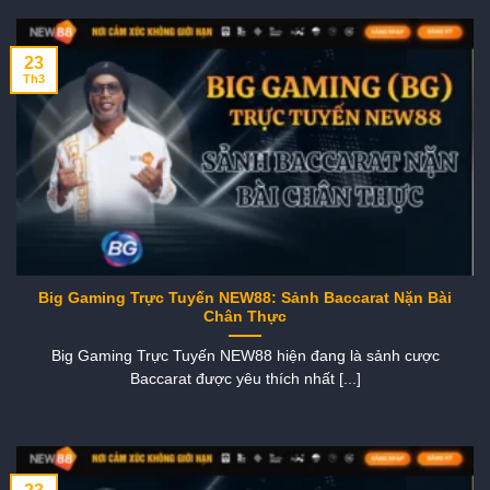
23
Th3
Big Gaming Trực Tuyến NEW88: Sảnh Baccarat Nặn Bài
Chân Thực
Big Gaming Trực Tuyến NEW88 hiện đang là sảnh cược
Baccarat được yêu thích nhất [...]