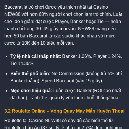
Baccarat là trò chơi được yêu thích nhất tại Casino
NEW88 với hơn 60% người chơi chọn làm trò chính. Luật
chơi đơn giản: đặt cược Player, Banker hoặc Tie — hoàn
thành chỉ trong 30–45 giây mỗi ván. NEW88 mang đến
hơn 50 bàn Baccarat từ các studio khác nhau với mức
cược từ 10K đến 10 triệu mỗi ván.
Tỷ lệ nhà cái thấp nhất:
Banker 1.06%, Player 1.24%,
Tie 14.36%
Biến thể phổ biến:
No Commission (không trừ 5% phí
Banker thắng), Speed Baccarat (ván 15 giây)
Mẹo chơi hiệu quả:
Luôn cược Banker (ROI cao nhất
dài hạn), tránh Tie, quản lý vốn theo chuỗi thắng/thua
3.2 Roulette Online – Vòng Quay May Mắn Huyền Thoại
Roulette tại Casino NEW88 có đầy đủ các biến thể từ
Roulette châu Âu (37 số, tỷ lệ nhà cái 2.7%) đến Lightning