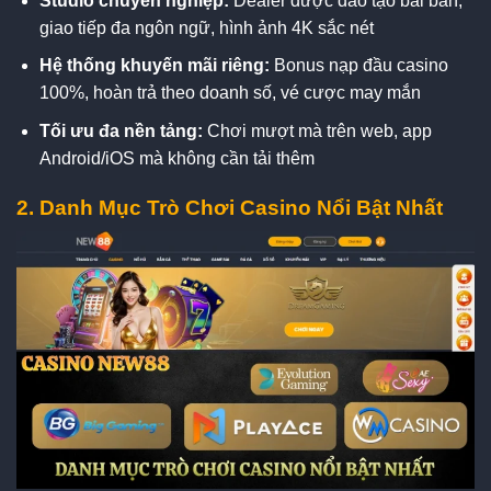
Studio chuyên nghiệp:
Dealer được đào tạo bài bản,
giao tiếp đa ngôn ngữ, hình ảnh 4K sắc nét
Hệ thống khuyến mãi riêng:
Bonus nạp đầu casino
100%, hoàn trả theo doanh số, vé cược may mắn
Tối ưu đa nền tảng:
Chơi mượt mà trên web, app
Android/iOS mà không cần tải thêm
2. Danh Mục Trò Chơi Casino Nổi Bật Nhất