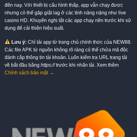
đến nay. Với thiết bị cấu hình thấp, app vẫn chạy được
nhưng có thể gặp giật lag ở các tính năng nặng như live
casino HD. Khuyến nghị tắt các app chạy nền trước khi sử
dụng để cải thiện hiệu suất.
Lưu ý:
Chỉ tải app từ trang chủ chính thức của NEW88.
Các file APK từ nguồn không rõ ràng có thể chứa mã độc
đánh cắp thông tin tài khoản. Luôn kiểm tra URL trang tải
về bắt đầu bằng
https://
trước khi nhấn tải. Xem thêm
Chính sách bảo mật →