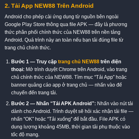
2. Tải App NEW88 Trên Android
Android cho phép cài ứng dụng từ nguồn bên ngoài
Google Play Store thông qua file APK — đây là phương
thức phân phối chính thức của NEW88 trên nền tảng
Android. Quá trình này an toàn nếu bạn tải đúng file từ
trang chủ chính thức.
Bước 1 — Truy cập
trang chủ NEW88
trên điện
thoại:
Mở trình duyệt Chrome trên Android, vào trang
chủ chính thức của NEW88. Tìm mục “Tải App” hoặc
banner quảng cáo app ở trang chủ — nhấn vào để
chuyển đến trang tải.
Bước 2 — Nhấn “Tải APK Android”:
Nhấn vào nút tải
dành cho Android. Trình duyệt sẽ hỏi xác nhận tải file —
nhấn “OK” hoặc “Tải xuống” để bắt đầu. File APK có
dung lượng khoảng 45MB, thời gian tải phụ thuộc vào
tốc độ mạng.