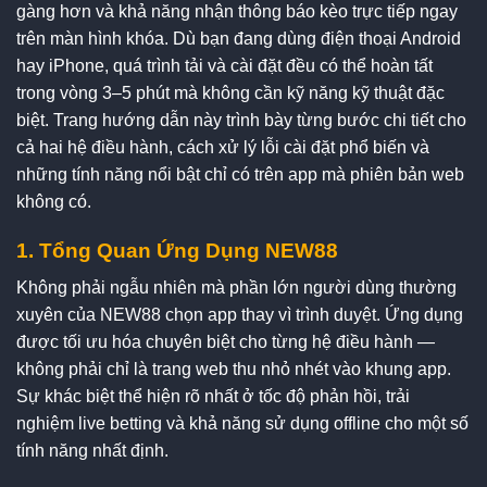
gàng hơn và khả năng nhận thông báo kèo trực tiếp ngay
trên màn hình khóa. Dù bạn đang dùng điện thoại Android
hay iPhone, quá trình tải và cài đặt đều có thể hoàn tất
trong vòng 3–5 phút mà không cần kỹ năng kỹ thuật đặc
biệt. Trang hướng dẫn này trình bày từng bước chi tiết cho
cả hai hệ điều hành, cách xử lý lỗi cài đặt phổ biến và
những tính năng nổi bật chỉ có trên app mà phiên bản web
không có.
1. Tổng Quan Ứng Dụng NEW88
Không phải ngẫu nhiên mà phần lớn người dùng thường
xuyên của NEW88 chọn app thay vì trình duyệt. Ứng dụng
được tối ưu hóa chuyên biệt cho từng hệ điều hành —
không phải chỉ là trang web thu nhỏ nhét vào khung app.
Sự khác biệt thể hiện rõ nhất ở tốc độ phản hồi, trải
nghiệm live betting và khả năng sử dụng offline cho một số
tính năng nhất định.