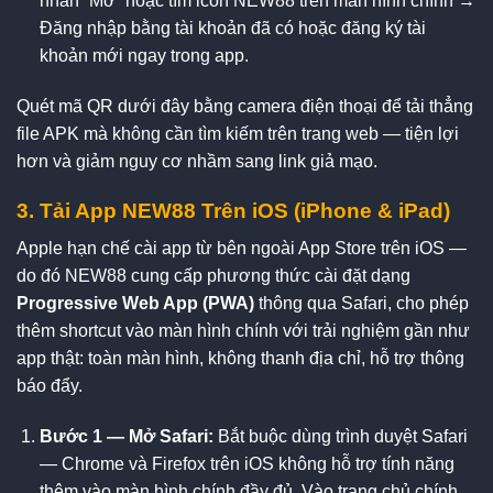
nhấn “Mở” hoặc tìm icon NEW88 trên màn hình chính →
Đăng nhập bằng tài khoản đã có hoặc đăng ký tài
khoản mới ngay trong app.
Quét mã QR dưới đây bằng camera điện thoại để tải thẳng
file APK mà không cần tìm kiếm trên trang web — tiện lợi
hơn và giảm nguy cơ nhầm sang link giả mạo.
3. Tải App NEW88 Trên iOS (iPhone & iPad)
Apple hạn chế cài app từ bên ngoài App Store trên iOS —
do đó NEW88 cung cấp phương thức cài đặt dạng
Progressive Web App (PWA)
thông qua Safari, cho phép
thêm shortcut vào màn hình chính với trải nghiệm gần như
app thật: toàn màn hình, không thanh địa chỉ, hỗ trợ thông
báo đẩy.
Bước 1 — Mở Safari:
Bắt buộc dùng trình duyệt Safari
— Chrome và Firefox trên iOS không hỗ trợ tính năng
thêm vào màn hình chính đầy đủ. Vào trang chủ chính