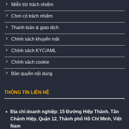
Miễn trừ trách nhiệm
Chơi có trách nhiệm
Thanh toán & giao dịch
Chính sách khuyến mãi
Chính sách KYC/AML
Chính sách cookie
Bản quyền nội dung
THÔNG TIN LIÊN HỆ
Địa chỉ doanh nghiệp: 15 Đường Hiệp Thành, Tân
Chánh Hiệp, Quận 12, Thành phố Hồ Chí Minh, Việt
Nam