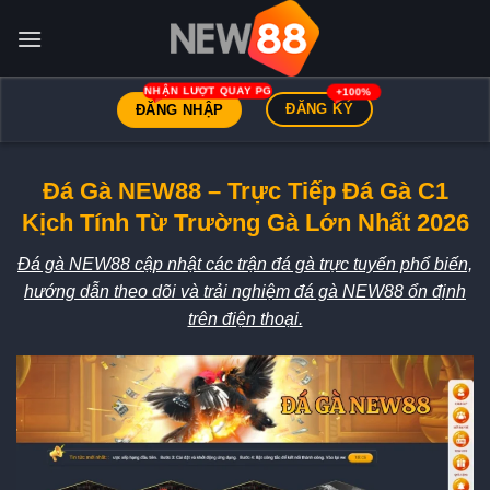
Bỏ
qua
nội
dung
ĐĂNG KÝ
ĐĂNG NHẬP
Đá Gà NEW88 – Trực Tiếp Đá Gà C1
Kịch Tính Từ Trường Gà Lớn Nhất 2026
Đá gà NEW88 cập nhật các trận đá gà trực tuyến phổ biến,
hướng dẫn theo dõi và trải nghiệm đá gà NEW88 ổn định
trên điện thoại.