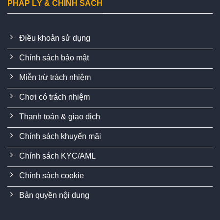
PHÁP LÝ & CHÍNH SÁCH
Điều khoản sử dụng
Chính sách bảo mật
Miễn trừ trách nhiệm
Chơi có trách nhiệm
Thanh toán & giao dịch
Chính sách khuyến mãi
Chính sách KYC/AML
Chính sách cookie
Bản quyền nội dung