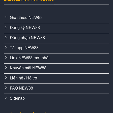
Giới thiệu NEW88
Đăng ký NEW88
Đăng nhập NEW88
Tải app NEW88
Link NEW88 mới nhất
Khuyến mãi NEW88
Liên hệ / Hỗ trợ
FAQ NEW88
Sitemap