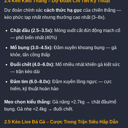
2.4 Kèo Kiểu Thắng – Dự Đoán Chi Tiết Kỹ Thuật
Dự đoán chính xác
cách thức hạ gục
của chiến thắng —
kèo phức tạp nhất nhưng thưởng cao nhất (3–8x).
Chặt đầu (2.5–3.5x):
Móng vuốt cắt đứt động mạch cổ
— phổ biến nhất (40%)
Mổ bụng (3.0–4.5x):
Đâm xuyên khoang bụng — gà
khỏe, tấn công thấp
Đuổi chết (4.0–6.0x):
Mổ nhiều nhát khiến gà kiệt sức
— trận kéo dài
Đâm tim (6.0–8.0x):
Đâm xuyên lồng ngực — cực
hiếm, kỹ thuật hoàn hảo
Mẹo chọn kiểu thắng:
Gà nặng >2.7kg → chặt đầu/mổ
bụng. Gà nhẹ <2.4kg → đuổi chết.
2.5 Kèo Live Đá Gà – Cược Trong Trận Siêu Hấp Dẫn