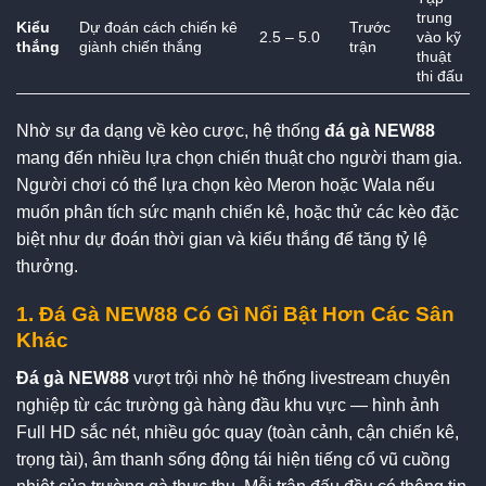
trung
Kiểu
Dự đoán cách chiến kê
Trước
2.5 – 5.0
vào kỹ
thắng
giành chiến thắng
trận
thuật
thi đấu
Nhờ sự đa dạng về kèo cược, hệ thống
đá gà NEW88
mang đến nhiều lựa chọn chiến thuật cho người tham gia.
Người chơi có thể lựa chọn kèo Meron hoặc Wala nếu
muốn phân tích sức mạnh chiến kê, hoặc thử các kèo đặc
biệt như dự đoán thời gian và kiểu thắng để tăng tỷ lệ
thưởng.
1. Đá Gà NEW88 Có Gì Nổi Bật Hơn Các Sân
Khác
Đá gà NEW88
vượt trội nhờ hệ thống livestream chuyên
nghiệp từ các trường gà hàng đầu khu vực — hình ảnh
Full HD sắc nét, nhiều góc quay (toàn cảnh, cận chiến kê,
trọng tài), âm thanh sống động tái hiện tiếng cổ vũ cuồng