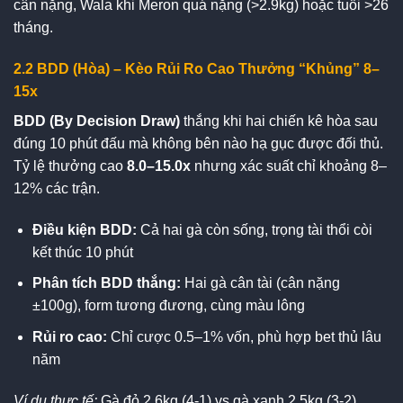
cân nặng, Wala khi Meron quá nặng (>2.9kg) hoặc tuổi >26
tháng.
2.2 BDD (Hòa) – Kèo Rủi Ro Cao Thưởng “Khủng” 8–
15x
BDD (By Decision Draw)
thắng khi hai chiến kê hòa sau
đúng 10 phút đấu mà không bên nào hạ gục được đối thủ.
Tỷ lệ thưởng cao
8.0–15.0x
nhưng xác suất chỉ khoảng 8–
12% các trận.
Điều kiện BDD:
Cả hai gà còn sống, trọng tài thổi còi
kết thúc 10 phút
Phân tích BDD thắng:
Hai gà cân tài (cân nặng
±100g), form tương đương, cùng màu lông
Rủi ro cao:
Chỉ cược 0.5–1% vốn, phù hợp bet thủ lâu
năm
Ví dụ thực tế:
Gà đỏ 2.6kg (4-1) vs gà xanh 2.5kg (3-2)