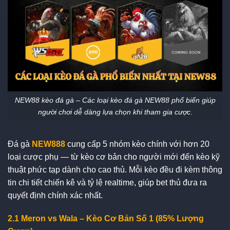
NEW88 kèo đá gà – Các loại kèo đá gà NEW88 phổ biến giúp
người chơi dễ dàng lựa chọn khi tham gia cược.
Đá gà
NEW888
cung cấp 5 nhóm kèo chính với hơn 20
loại cược phụ — từ kèo cơ bản cho người mới đến kèo kỹ
thuật phức tạp dành cho cao thủ. Mỗi kèo đều đi kèm thông
tin chi tiết chiến kê và tỷ lệ realtime, giúp bet thủ đưa ra
quyết định chính xác nhất.
2.1 Meron vs Wala – Kèo Cơ Bản Số 1 (85% Lượng