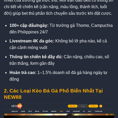
nhiệt của trường gà thực thụ. Mỗi trận đấu đều có thông tin
chi tiết về chiến kê (cân nặng, màu lông, thành tích, tuổi
đời) giúp bet thủ phân tích chuyên sâu trước khi đặt cược.
100+ cặp đấu/ngày:
Từ trường gà Thomo, Campuchia
đến Philippines 24/7
Livestream 4K đa góc:
Không bỏ lỡ pha nào, kể cả
cận cảnh móng vuốt
Thông tin chiến kê đầy đủ:
Cân nặng, chiều cao, số
trận thắng, form gần đây
Hoàn trả cao:
1–1.5% doanh số đá gà hàng ngày tự
động
2. Các Loại Kèo Đá Gà Phổ Biến Nhất Tại
NEW88