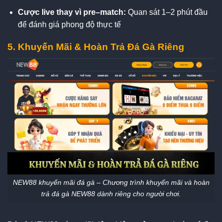
Cược live thay vì pre–match:
Quan sát 1–2 phút đầu
để đánh giá phong độ thực tế
5. Khuyến Mãi & Hoàn Trả Đá Gà Riêng
NEW88 khuyến mãi đá gà – Chương trình khuyến mãi và hoàn
trả đá gà NEW88 dành riêng cho người chơi.