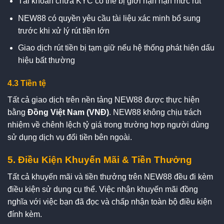
Tài khoản chưa KYC có thể bị giới hạn hạn mức rút
NEW88 có quyền yêu cầu tài liệu xác minh bổ sung
trước khi xử lý rút tiền lớn
Giao dịch rút tiền bị tạm giữ nếu hệ thống phát hiện dấu
hiệu bất thường
4.3 Tiền tệ
Tất cả giao dịch trên nền tảng NEW88 được thực hiện
bằng
Đồng Việt Nam (VNĐ)
. NEW88 không chịu trách
nhiệm về chênh lệch tỷ giá trong trường hợp người dùng
sử dụng dịch vụ đổi tiền bên ngoài.
5. Điều Kiện Khuyến Mãi & Tiền Thưởng
Tất cả khuyến mãi và tiền thưởng trên NEW88 đều đi kèm
điều kiện sử dụng cụ thể. Việc nhận khuyến mãi đồng
nghĩa với việc bạn đã đọc và chấp nhận toàn bộ điều kiện
đính kèm.