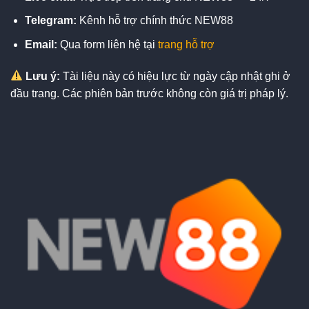
Telegram:
Kênh hỗ trợ chính thức NEW88
Email:
Qua form liên hệ tại
trang hỗ trợ
Lưu ý:
Tài liệu này có hiệu lực từ ngày cập nhật ghi ở
đầu trang. Các phiên bản trước không còn giá trị pháp lý.