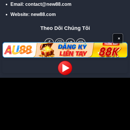
Email:
contact@new88.com
Website: new88.com
Theo Dõi Chúng Tôi
×
Copyright 2026 ©
NEW88 | NEW88.COM