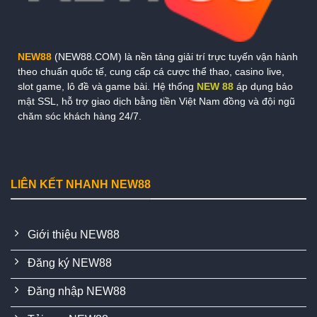
NEW88
(NEW88.COM) là nền tảng giải trí trực tuyến vận hành
theo chuẩn quốc tế, cung cấp cá cược thể thao, casino live,
slot game, lô đề và game bài. Hệ thống
NEW 88
áp dụng bảo
mật SSL, hỗ trợ giao dịch bằng tiền Việt Nam đồng và đội ngũ
chăm sóc khách hàng 24/7.
LIÊN KẾT NHANH NEW88
Giới thiệu NEW88
Đăng ký NEW88
Đăng nhập NEW88