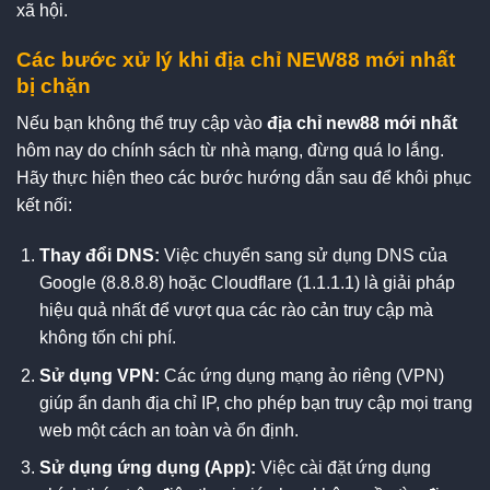
xã hội.
Các bước xử lý khi địa chỉ NEW88 mới nhất
bị chặn
Nếu bạn không thể truy cập vào
địa chỉ new88 mới nhất
hôm nay do chính sách từ nhà mạng, đừng quá lo lắng.
Hãy thực hiện theo các bước hướng dẫn sau để khôi phục
kết nối:
Thay đổi DNS:
Việc chuyển sang sử dụng DNS của
Google (8.8.8.8) hoặc Cloudflare (1.1.1.1) là giải pháp
hiệu quả nhất để vượt qua các rào cản truy cập mà
không tốn chi phí.
Sử dụng VPN:
Các ứng dụng mạng ảo riêng (VPN)
giúp ẩn danh địa chỉ IP, cho phép bạn truy cập mọi trang
web một cách an toàn và ổn định.
Sử dụng ứng dụng (App):
Việc cài đặt ứng dụng