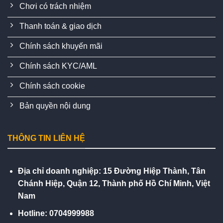
Chơi có trách nhiệm
Thanh toán & giao dịch
Chính sách khuyến mãi
Chính sách KYC/AML
Chính sách cookie
Bản quyền nội dung
THÔNG TIN LIÊN HỆ
Địa chỉ doanh nghiệp: 15 Đường Hiệp Thành, Tân
Chánh Hiệp, Quận 12, Thành phố Hồ Chí Minh, Việt
Nam
Hotline: 0704999988