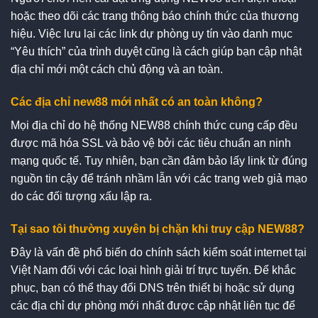
hoặc theo dõi các trang thông báo chính thức của thương
hiệu. Việc lưu lại các link dự phòng uy tín vào danh mục
“Yêu thích” của trình duyệt cũng là cách giúp bạn cập nhật
địa chỉ mới một cách chủ động và an toàn.
Các địa chỉ new88 mới nhất có an toàn không?
Mọi địa chỉ do hệ thống NEW88 chính thức cung cấp đều
được mã hóa SSL và bảo vệ bởi các tiêu chuẩn an ninh
mạng quốc tế. Tuy nhiên, bạn cần đảm bảo lấy link từ đúng
nguồn tin cậy để tránh nhầm lẫn với các trang web giả mạo
do các đối tượng xấu lập ra.
Tại sao tôi thường xuyên bị chặn khi truy cập NEW88?
Đây là vấn đề phổ biến do chính sách kiểm soát internet tại
Việt Nam đối với các loại hình giải trí trực tuyến. Để khắc
phục, bạn có thể thay đổi DNS trên thiết bị hoặc sử dụng
các địa chỉ dự phòng mới nhất được cập nhật liên tục để