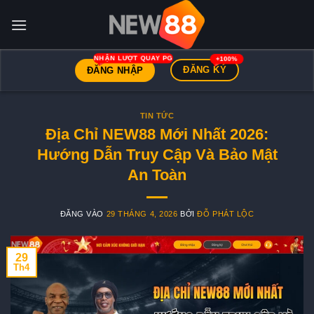
Bỏ
qua
nội
dung
ĐĂNG KÝ
ĐĂNG NHẬP
TIN TỨC
Địa Chỉ NEW88 Mới Nhất 2026:
Hướng Dẫn Truy Cập Và Bảo Mật
An Toàn
ĐĂNG VÀO
29 THÁNG 4, 2026
BỞI
ĐỖ PHÁT LỘC
29
Th4