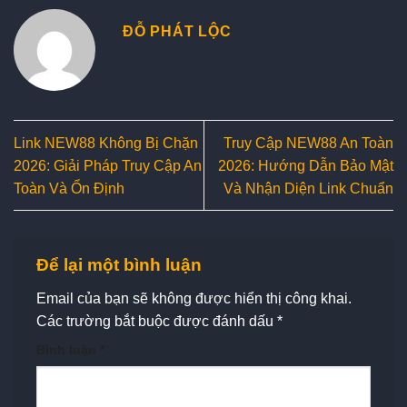
ĐỖ PHÁT LỘC
Link NEW88 Không Bị Chặn
Truy Cập NEW88 An Toàn
2026: Giải Pháp Truy Cập An
2026: Hướng Dẫn Bảo Mật
Toàn Và Ổn Định
Và Nhận Diện Link Chuẩn
Để lại một bình luận
Email của bạn sẽ không được hiển thị công khai.
Các trường bắt buộc được đánh dấu
*
Bình luận
*