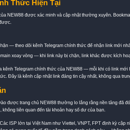
nh Thức Hiện Tại
 của NEW88 được xác minh và cập nhật thường xuyên. Bookmark
 được.
chặn — theo dõi kênh Telegram chính thức để nhận link mới nhất
ain xoay vòng — khi link này bị chặn, link khác được kích hoạ
 kênh Telegram chính thức của NEW88 — mỗi khi có link mới h
c. Đây là kênh cập nhật link đáng tin cậy nhất, không qua trun
ặn
 vào được trang chủ NEW88 thường lo lắng rằng nền tảng đã đó
, không liên quan đến tài khoản hay số dư của bạn.
Các ISP lớn tại Việt Nam như Viettel, VNPT, FPT định kỳ cập 