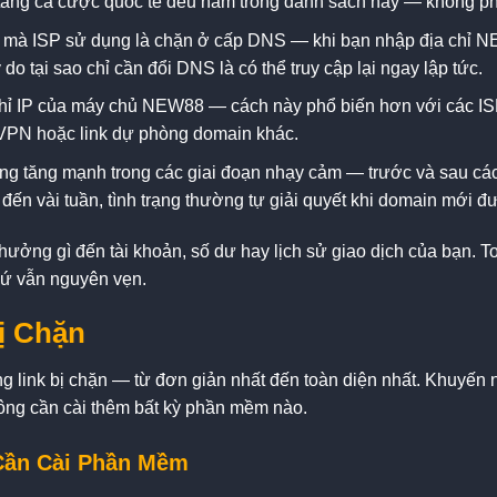
tảng cá cược quốc tế đều nằm trong danh sách này — không ph
mà ISP sử dụng là chặn ở cấp DNS — khi bạn nhập địa chỉ N
ý do tại sao chỉ cần đổi DNS là có thể truy cập lại ngay lập tức.
 chỉ IP của máy chủ NEW88 — cách này phổ biến hơn với các 
PN hoặc link dự phòng domain khác.
g tăng mạnh trong các giai đoạn nhạy cảm — trước và sau các 
 đến vài tuần, tình trạng thường tự giải quyết khi domain mới đ
hưởng gì đến tài khoản, số dư hay lịch sử giao dịch của bạn. T
ứ vẫn nguyên vẹn.
Bị Chặn
g link bị chặn — từ đơn giản nhất đến toàn diện nhất. Khuyến 
ông cần cài thêm bất kỳ phần mềm nào.
Cần Cài Phần Mềm