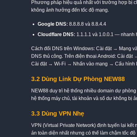
Phương pháp hiệu quả nhất với trường hợp bị 
không ảnh hưởng đến tốc độ mạng.
Google DNS:
8.8.8.8 và 8.8.4.4
Cloudflare DNS:
1.1.1.1 và 1.0.0.1 — nhanh
Cách đổi DNS trên Windows: Cài đặt → Mạng và
DNS thủ công. Trên điện thoại Android: Cài đặ
Cài đặt → Wi-Fi → Nhấn vào mạng → Cấu hìn
3.2 Dùng Link Dự Phòng NEW88
NEW88 duy trì hệ thống nhiều domain dự phòng h
hệ thống máy chủ, tài khoản và số dư không bị 
3.3 Dùng VPN Nhẹ
VPN (Virtual Private Network) định tuyến lại k
án toàn diện nhất nhưng có thể làm chậm tốc độ