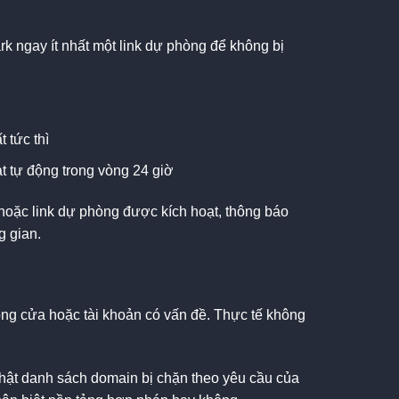
 ngay ít nhất một link dự phòng để không bị
 tức thì
t tự động trong vòng 24 giờ
oặc link dự phòng được kích hoạt, thông báo
g gian.
ng cửa hoặc tài khoản có vấn đề. Thực tế không
nhật danh sách domain bị chặn theo yêu cầu của