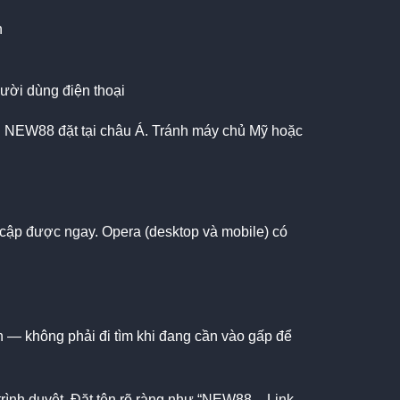
n
ười dùng điện thoại
ủ NEW88 đặt tại châu Á. Tránh máy chủ Mỹ hoặc
y cập được ngay. Opera (desktop và mobile) có
ần — không phải đi tìm khi đang cần vào gấp để
rình duyệt. Đặt tên rõ ràng như “NEW88 – Link