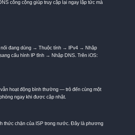
S công cộng giúp truy cập lại ngay lập tức mà
t nối đang dùng → Thuộc tính → IPv4 → Nhập
sang cấu hình IP tĩnh → Nhập DNS. Trên iOS:
g vẫn hoạt động bình thường — trỏ đến cùng một
 phòng ngay khi được cập nhật.
ình thức chặn của ISP trong nước. Đây là phương