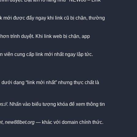
nk mới được đẩy ngay khi link cũ bị chặn, thường
hơn trình duyệt. Khi link web bị chặn, app
 viên cung cấp link mới nhất ngay lập tức.
dưới dạng “link mới nhất” nhưng thực chất là
s://
. Nhấn vào biểu tượng khóa để xem thông tin
t
,
new88bet.org
— khác với domain chính thức.