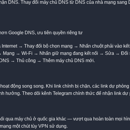
chặn DNS. Thay đổi máy chủ DNS từ DNS của nhà mạng sang DN
 hơn Google DNS, ưu tiên quyền riêng tư
 Internet → Thay đổi bộ chọn mạng → Nhấn chuột phải vào kế
t → Mạng → Wi-Fi → Nhấn giữ mạng đang kết nối → Sửa → Đổi 
h DNS → Thủ công → Thêm máy chủ DNS mới.
oạt động song song. Khi link chính bị chặn, các link dự phòn
ảnh hưởng. Theo dõi kênh Telegram chính thức để nhận link dự
ết nối qua máy chủ ở quốc gia khác — vượt qua hoàn toàn mọi h
 mạng một chút tùy VPN sử dụng.