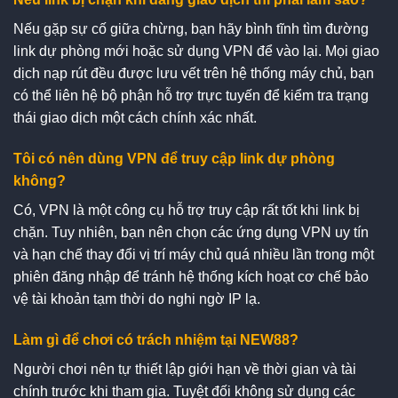
Nếu gặp sự cố giữa chừng, bạn hãy bình tĩnh tìm đường
link dự phòng mới hoặc sử dụng VPN để vào lại. Mọi giao
dịch nạp rút đều được lưu vết trên hệ thống máy chủ, bạn
có thể liên hệ bộ phận hỗ trợ trực tuyến để kiểm tra trạng
thái giao dịch một cách chính xác nhất.
Tôi có nên dùng VPN để truy cập link dự phòng
không?
Có, VPN là một công cụ hỗ trợ truy cập rất tốt khi link bị
chặn. Tuy nhiên, bạn nên chọn các ứng dụng VPN uy tín
và hạn chế thay đổi vị trí máy chủ quá nhiều lần trong một
phiên đăng nhập để tránh hệ thống kích hoạt cơ chế bảo
vệ tài khoản tạm thời do nghi ngờ IP lạ.
Làm gì để chơi có trách nhiệm tại NEW88?
Người chơi nên tự thiết lập giới hạn về thời gian và tài
chính trước khi tham gia. Tuyệt đối không sử dụng các