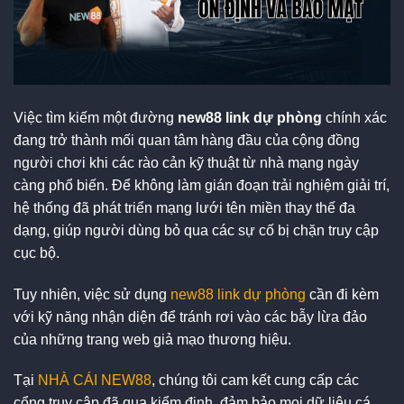
Việc tìm kiếm một đường
new88 link dự phòng
chính xác
đang trở thành mối quan tâm hàng đầu của cộng đồng
người chơi khi các rào cản kỹ thuật từ nhà mạng ngày
càng phổ biến. Để không làm gián đoạn trải nghiệm giải trí,
hệ thống đã phát triển mạng lưới tên miền thay thế đa
dạng, giúp người dùng bỏ qua các sự cố bị chặn truy cập
cục bộ.
Tuy nhiên, việc sử dụng
new88 link dự phòng
cần đi kèm
với kỹ năng nhận diện để tránh rơi vào các bẫy lừa đảo
của những trang web giả mạo thương hiệu.
Tại
NHÀ CÁI NEW88
, chúng tôi cam kết cung cấp các
cổng truy cập đã qua kiểm định, đảm bảo mọi dữ liệu cá