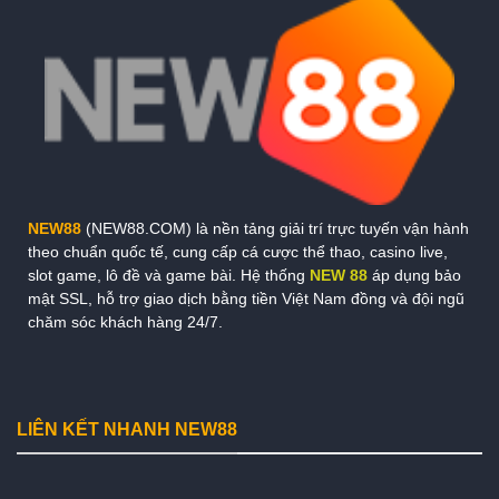
NEW88
(NEW88.COM) là nền tảng giải trí trực tuyến vận hành
theo chuẩn quốc tế, cung cấp cá cược thể thao, casino live,
slot game, lô đề và game bài. Hệ thống
NEW 88
áp dụng bảo
mật SSL, hỗ trợ giao dịch bằng tiền Việt Nam đồng và đội ngũ
chăm sóc khách hàng 24/7.
LIÊN KẾT NHANH NEW88