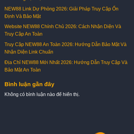
NEW88 Link Dự Phòng 2026: Giải Pháp Truy Cập Ổn
Định Và Bảo Mật
Website NEW88 Chính Chủ 2026: Cách Nhận Diện Và
Truy Cập An Toàn
Truy Cập NEW88 An Toàn 2026: Hướng Dẫn Bảo Mật Và
Nhận Diện Link Chuẩn
Địa Chỉ NEW88 Mới Nhất 2026: Hướng Dẫn Truy Cập Và
Bảo Mật An Toàn
Bình luận gần đây
Không có bình luận nào để hiển thị.