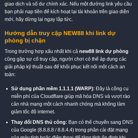
giao dịch và số dư chính xác. Nếu một đường link yêu cầu
bạn phải nạp tiền để kích hoạt lại tài khoản trên giao diện
mới, hãy dừng lại ngay lập tức.
Hướng dẫn truy cập NEW88 khi link dự
phòng bị chặn
Trong trường hợp xấu nhất khi cả
new88 link dự phòng
cũng gặp sự cố truy cập, người chơi có thể áp dụng các
giải pháp kỹ thuật sau để khôi phục kết nối một cách an
toàn:
Sử dụng phần mềm 1.1.1.1 (WARP):
Đây là công cụ
miễn phí của Cloudflare giúp mã hóa DNS và vượt rào
cản nhà mạng một cách nhanh chóng mà không làm
giảm tốc độ internet.
Thay đổi DNS thủ công:
Bạn có thể chuyển sang DNS
của Google (8.8.8.8 / 8.8.4.4) trong phần cài đặt mạng
của máy tính hoặc điện thoại để tăng tính ổn định khi