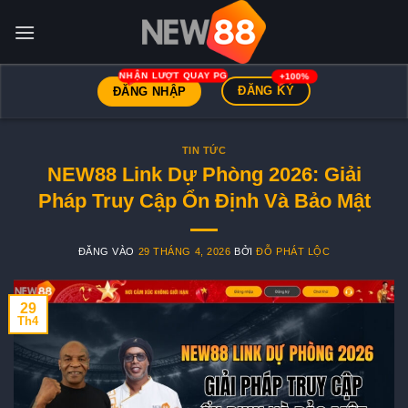
Bỏ
qua
nội
dung
ĐĂNG KÝ
ĐĂNG NHẬP
TIN TỨC
NEW88 Link Dự Phòng 2026: Giải
Pháp Truy Cập Ổn Định Và Bảo Mật
ĐĂNG VÀO
29 THÁNG 4, 2026
BỞI
ĐỖ PHÁT LỘC
29
Th4