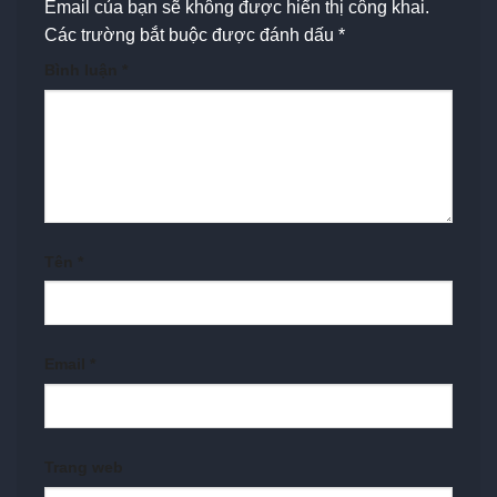
Email của bạn sẽ không được hiển thị công khai.
Các trường bắt buộc được đánh dấu
*
Bình luận
*
Tên
*
Email
*
Trang web