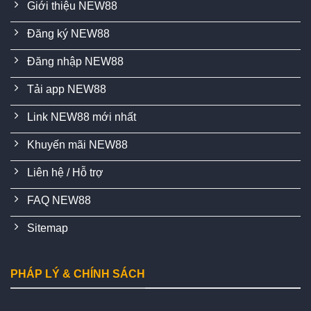
Giới thiệu NEW88
Đăng ký NEW88
Đăng nhập NEW88
Tải app NEW88
Link NEW88 mới nhất
Khuyến mãi NEW88
Liên hệ / Hỗ trợ
FAQ NEW88
Sitemap
PHÁP LÝ & CHÍNH SÁCH