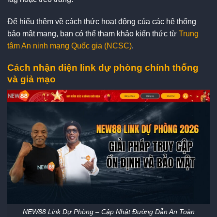
Để hiểu thêm về cách thức hoạt động của các hệ thống
bảo mật mạng, bạn có thể tham khảo kiến thức từ
Trung
tâm An ninh mạng Quốc gia (NCSC)
.
Cách nhận diện link dự phòng chính thống
và giả mạo
NEW88 Link Dự Phòng – Cập Nhật Đường Dẫn An Toàn