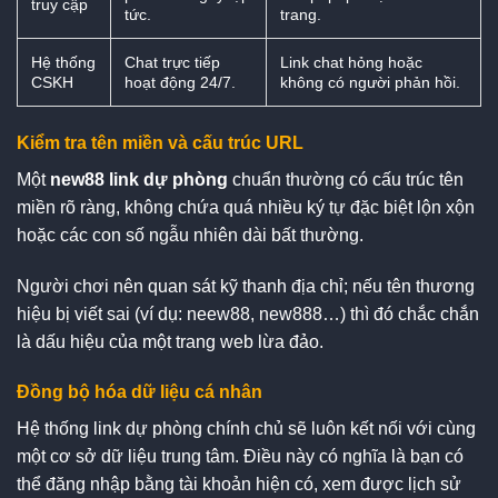
truy cập
tức.
trang.
Hệ thống
Chat trực tiếp
Link chat hỏng hoặc
CSKH
hoạt động 24/7.
không có người phản hồi.
Kiểm tra tên miền và cấu trúc URL
Một
new88 link dự phòng
chuẩn thường có cấu trúc tên
miền rõ ràng, không chứa quá nhiều ký tự đặc biệt lộn xộn
hoặc các con số ngẫu nhiên dài bất thường.
Người chơi nên quan sát kỹ thanh địa chỉ; nếu tên thương
hiệu bị viết sai (ví dụ: neew88, new888…) thì đó chắc chắn
là dấu hiệu của một trang web lừa đảo.
Đồng bộ hóa dữ liệu cá nhân
Hệ thống link dự phòng chính chủ sẽ luôn kết nối với cùng
một cơ sở dữ liệu trung tâm. Điều này có nghĩa là bạn có
thể đăng nhập bằng tài khoản hiện có, xem được lịch sử