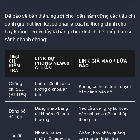
Để bảo vệ bản thân, người chơi cần nắm vững các tiêu chí
đánh giá một liên kết có phải là của hệ thống chính chủ
hay không. Dưới đây là bảng checklist chi tiết giúp bạn so
sánh nhanh chóng:
TIÊU
LINK DỰ
CHÍ
LINK GIẢ MẠO / LỪA
PHÒNG NEW88
KIỂM
ĐẢO
CHUẨN
TRA
Chứng
Luôn hiển thị biểu
Không có hoặc trình duyệt
chỉ SSL
tượng ổ khóa an
báo cảnh báo đỏ.
(HTTPS)
toàn.
Đăng nhập bằng
Yêu cầu đăng ký lại hoặc
Đồng bộ
tài khoản cũ bình
báo sai pass để thu thập
dữ liệu
thường.
thông tin.
Nhanh, mượt,
Chậm, hay nhảy quảng
Tốc độ
phản hồi ngay lập
cáo popup hoặc treo