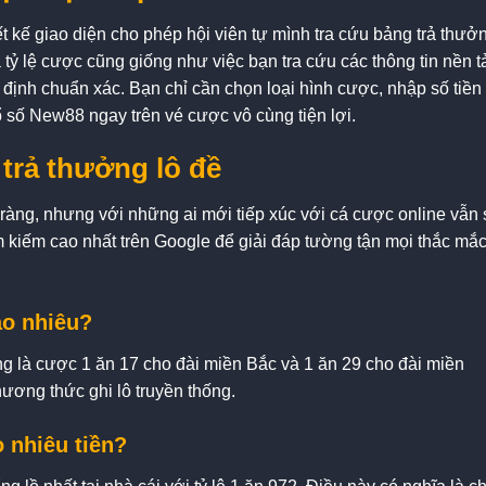
ết kế giao diện cho phép hội viên tự mình tra cứu bảng trả thưở
và tỷ lệ cược cũng giống như việc bạn tra cứu các thông tin nền 
 định chuẩn xác. Bạn chỉ cần chọn loại hình cược, nhập số tiền
xổ số New88 ngay trên vé cược vô cùng tiện lợi.
 trả thưởng lô đề
 ràng, nhưng với những ai mới tiếp xúc với cá cược online vẫn 
ìm kiếm cao nhất trên Google để giải đáp tường tận mọi thắc mắ
bao nhiêu?
ống là cược 1 ăn 17 cho đài miền Bắc và 1 ăn 29 cho đài miền
ương thức ghi lô truyền thống.
 nhiêu tiền?