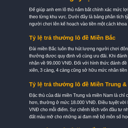
Để giúp anh em lô thủ nắm bắt chính xác mức lợi 
theo từng khu vực. Dưới đây là bảng phân tích t
người chơi lên kế hoạch vào tiền một cách khoa 
Tỷ lệ trả thưởng lô đề Miền Bắc
Đài miền Bắc luôn thu hút lượng người chơi đôn
thưởng được quy định vô cùng ưu đãi. Khi đánh b
nhận về 99.000 VNĐ. Đối với hình thức đánh đề 2 
xiên, 3 càng, 4 càng cũng sở hữu mức nhân tiền
Tỷ lệ trả thưởng lô đề Miền Trung 
Đặc thù của đài miền Trung và miền Nam là chỉ c
hơn, thường ở mức 18.000 VNĐ. Điều tuyệt vời l
VNĐ cho mỗi điểm. Sự chênh lệch vốn đầu tư nh
đất màu mỡ cho những ai đam mê bộ môn số họ