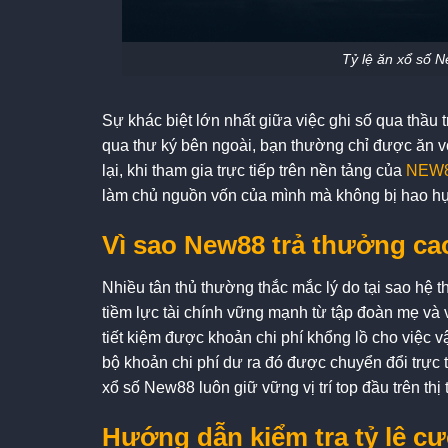
Tỷ lệ ăn xổ số 
Sự khác biệt lớn nhất giữa việc ghi số qua thầu 
qua thư ký bên ngoài, bạn thường chỉ được ăn vớ
lại, khi tham gia trực tiếp trên nền tảng của
NEW
làm chủ nguồn vốn của mình mà không bị hao hụt
Vì sao New88 trả thưởng ca
Nhiều tân thủ thường thắc mắc lý do tại sao hệ t
tiềm lực tài chính vững mạnh từ tập đoàn mẹ và
tiết kiệm được khoản chi phí khổng lồ cho việc v
bộ khoản chi phí dư ra đó được chuyển đổi trực t
xổ số New88 luôn giữ vững vị trí top đầu trên thị
Hướng dẫn kiểm tra tỷ lệ cư