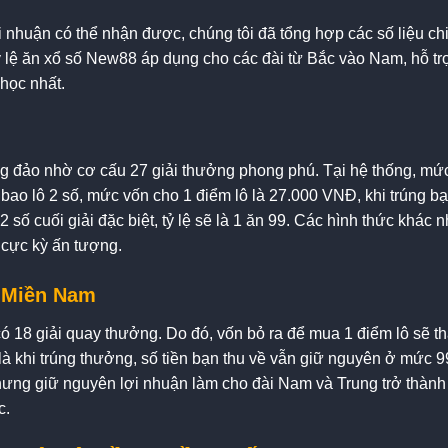
nhuận có thể nhận được, chúng tôi đã tổng hợp các số liệu chi 
ỷ lệ ăn xổ số New88 áp dụng cho các đài từ Bắc vào Nam, hỗ tr
học nhất.
g đảo nhờ cơ cấu 27 giải thưởng phong phú. Tại hệ thống, mức
ao lô 2 số, mức vốn cho 1 điểm lô là 27.000 VNĐ, khi trúng b
số cuối giải đặc biệt, tỷ lệ sẽ là 1 ăn 99. Các hình thức khác n
 cực kỳ ấn tượng.
& Miền Nam
ó 18 giải quay thưởng. Do đó, vốn bỏ ra để mua 1 điểm lô sẽ t
à khi trúng thưởng, số tiền bạn thu về vẫn giữ nguyên ở mức 9
ưng giữ nguyên lợi nhuận làm cho đài Nam và Trung trở thành
c.