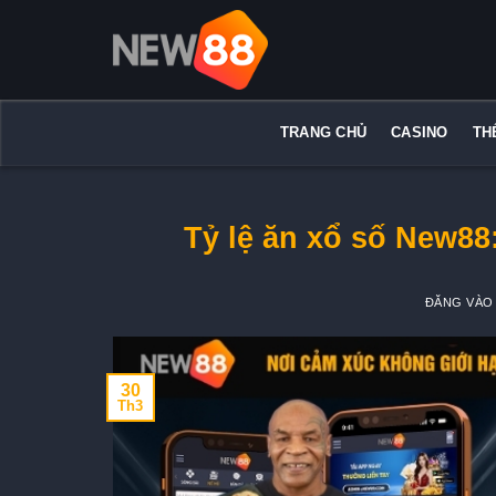
Bỏ
qua
nội
dung
TRANG CHỦ
CASINO
TH
Tỷ lệ ăn xổ số New88:
ĐĂNG VÀ
30
Th3