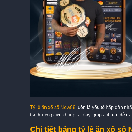
Tỷ lệ ăn xổ số New88
luôn là yếu tố hấp dẫn nhất
trả thưởng cực khủng tại đây, giúp anh em dễ dàn
Chi tiết bảng tỷ lệ ăn xổ số