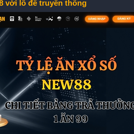
8 với lô đề truyền thống