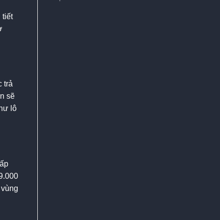
tiết
ợ
 trả
ạn sẽ
hư lô
hấp
9.000
 vùng