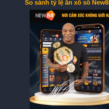
So sánh tỷ lệ ăn xổ số New8