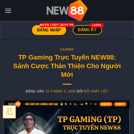
Bỏ
qua
nội
dung
ĐĂNG KÝ
ĐĂNG NHẬP
CASINO
TP Gaming Trực Tuyến NEW88:
Sảnh Cược Thân Thiện Cho Người
Mới
ĐĂNG VÀO
23 THÁNG 3, 2026
BỞI
ĐỖ PHÁT LỘC
23
Th3