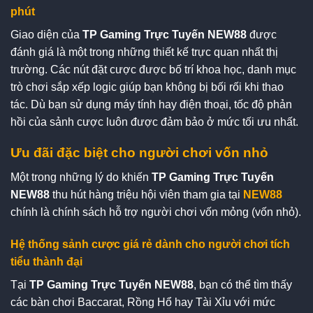
phút
Giao diện của
TP Gaming Trực Tuyến NEW88
được
đánh giá là một trong những thiết kế trực quan nhất thị
trường. Các nút đặt cược được bố trí khoa học, danh mục
trò chơi sắp xếp logic giúp bạn không bị bối rối khi thao
tác. Dù bạn sử dụng máy tính hay điện thoại, tốc độ phản
hồi của sảnh cược luôn được đảm bảo ở mức tối ưu nhất.
Ưu đãi đặc biệt cho người chơi vốn nhỏ
Một trong những lý do khiến
TP Gaming Trực Tuyến
NEW88
thu hút hàng triệu hội viên tham gia tại
NEW88
chính là chính sách hỗ trợ người chơi vốn mỏng (vốn nhỏ).
Hệ thống sảnh cược giá rẻ dành cho người chơi tích
tiểu thành đại
Tại
TP Gaming Trực Tuyến NEW88
, bạn có thể tìm thấy
các bàn chơi Baccarat, Rồng Hổ hay Tài Xỉu với mức