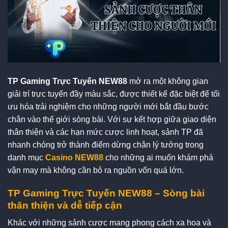
TP Gaming Trực Tuyến NEW88
mở ra một không gian
giải trí trực tuyến đầy màu sắc, được thiết kế đặc biệt để tối
ưu hóa trải nghiệm cho những người mới bắt đầu bước
chân vào thế giới sòng bài. Với sự kết hợp giữa giao diện
thân thiện và các hạn mức cược linh hoạt, sảnh TP đã
nhanh chóng trở thành điểm dừng chân lý tưởng trong
danh mục
Casino NEW88
cho những ai muốn khám phá
vận may mà không cần bỏ ra nguồn vốn quá lớn.
TP Gaming Trực Tuyến NEW88 – Sòng bài
thân thiện và dễ tiếp cận
Khác với những sảnh cược mang phong cách xa hoa và