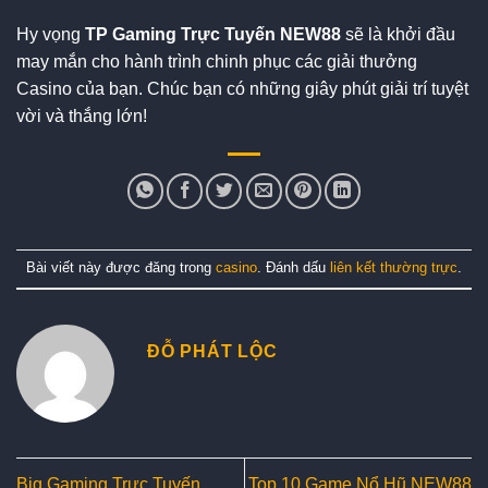
Hy vọng
TP Gaming Trực Tuyến NEW88
sẽ là khởi đầu
may mắn cho hành trình chinh phục các giải thưởng
Casino của bạn. Chúc bạn có những giây phút giải trí tuyệt
vời và thắng lớn!
Bài viết này được đăng trong
casino
. Đánh dấu
liên kết thường trực
.
ĐỖ PHÁT LỘC
Big Gaming Trực Tuyến
Top 10 Game Nổ Hũ NEW88