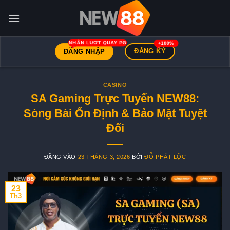
Bỏ
qua
nội
dung
ĐĂNG KÝ
ĐĂNG NHẬP
CASINO
SA Gaming Trực Tuyến NEW88:
Sòng Bài Ổn Định & Bảo Mật Tuyệt
Đối
ĐĂNG VÀO
23 THÁNG 3, 2026
BỞI
ĐỖ PHÁT LỘC
23
Th3