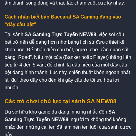
âm thanh sống động và thao tác chạm vuốt cực kỳ nhạy.
Cách nhận biết bàn Baccarat SA Gaming đang vào
“dây cầu bệt”
Tại sảnh
SA Gaming Trực Tuyến NEW88
, việc soi cầu
bệt trở nên dễ dàng hơn nhờ bảng lịch sử được thiết kế
khoa học. Để nhận diện cầu bệt, người chơi cần quan sát
bảng “Road”. Nếu một cửa (Banker hoặc Player) thắng liên
tiếp từ 4 đến 5 ván, đó chính là dấu hiệu của một dây cầu
bệt đang hình thành. Lúc này, chiến thuật khôn ngoan nhất
là “đu” theo dây cho đến khi gãy cầu để tối ưu hóa lợi
nhuận.
Các trò chơi chủ lực tại sảnh SA NEW88
Dù sở hữu kho game đa dạng, nhưng nhắc đến
SA
Gaming Trực Tuyến NEW88
, người ta không thể không
nhắc đến những cái tên đã làm nên tên tuổi của sảnh cược
này.