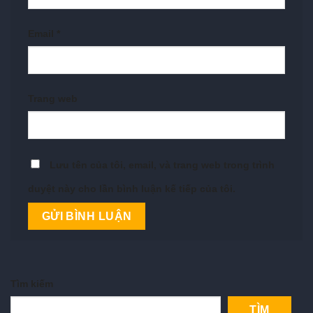
Email
*
Trang web
Lưu tên của tôi, email, và trang web trong trình
duyệt này cho lần bình luận kế tiếp của tôi.
Tìm kiếm
TÌM