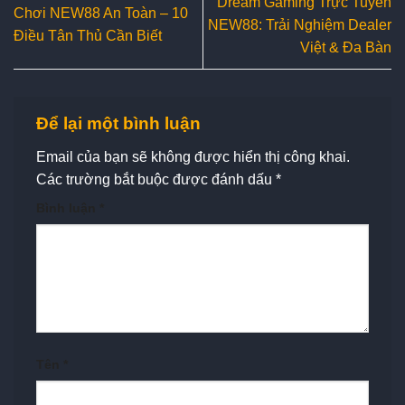
Dream Gaming Trực Tuyến
Chơi NEW88 An Toàn – 10
NEW88: Trải Nghiệm Dealer
Điều Tân Thủ Cần Biết
Việt & Đa Bàn
Để lại một bình luận
Email của bạn sẽ không được hiển thị công khai.
Các trường bắt buộc được đánh dấu
*
Bình luận
*
Tên
*