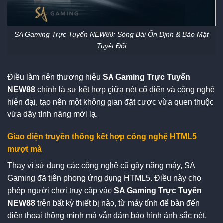
SA Gaming Trực Tuyến NEW88: Sòng Bài Ổn Định & Bảo Mật
Tuyệt Đối
Điều làm nên thương hiệu
SA Gaming Trực Tuyến
NEW88
chính là sự kết hợp giữa nét cổ điển và công nghệ
hiện đại, tạo nên một không gian đặt cược vừa quen thuộc
vừa đầy tính năng mới lạ.
Giao diện truyền thống kết hợp công nghệ HTML5
mượt mà
Thay vì sử dụng các công nghệ cũ gây nặng máy, SA
Gaming đã tiên phong ứng dụng HTML5. Điều này cho
phép người chơi truy cập vào
SA Gaming Trực Tuyến
NEW88
trên bất kỳ thiết bị nào, từ máy tính để bàn đến
điện thoại thông minh mà vẫn đảm bảo hình ảnh sắc nét,