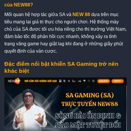
của NEW88?
Mối quan hệ hợp tác giữa SA và
NEW 88
dựa trên mục
tiêu mang lại giá trị thực cho người chơi. Hệ thống máy
chủ của SA được tối ưu hóa riêng cho thị trường Việt Nam,
đảm bảo tốc độ phản hồi cực nhanh, không xảy ra tình
trạng văng game hay giật lag khi đang ở những giây phút
quyết định của ván cược.
Đặc điểm nổi bật khiến SA Gaming trở nên
khác biệt