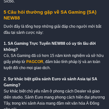
Sicbo.
5 Câu hỏi thường gặp về SA Gaming (SA)
NEW88
Dưới đây là tổng hợp những giải đáp cho người mới bắt
đầu tại sảnh cược này:
1. SA Gaming Trực Tuyến NEW88 có uy tín lâu đời
không?
Có, SA Gaming đã có hơn 15 năm kinh nghiệm và sở hữu
giấy phép từ
PAGCOR
, đảm bảo tính pháp lý và an toàn
tuyệt đối cho mọi giao dịch.
2. Sự khác biệt giữa sảnh Euro và sảnh Asia tại SA
Gaming?
Sự khác biệt chủ yếu nằm ở phong cách Dealer và giao
diện studio. Sảnh Euro mang phong cách hiện đại phương
Tây, trong khi sảnh Asia mang đậm nét văn hóa Á Đông