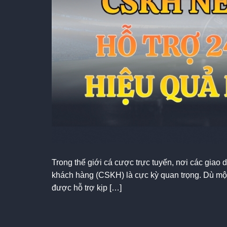
Trong thế giới cá cược trực tuyến, nơi các giao d
khách hàng (CSKH) là cực kỳ quan trọng. Dù một
được hỗ trợ kịp […]