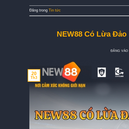
Đăng trong
Tin tức
NEW88 Có Lừa Đảo 
ĐĂNG VÀ
20
Th3