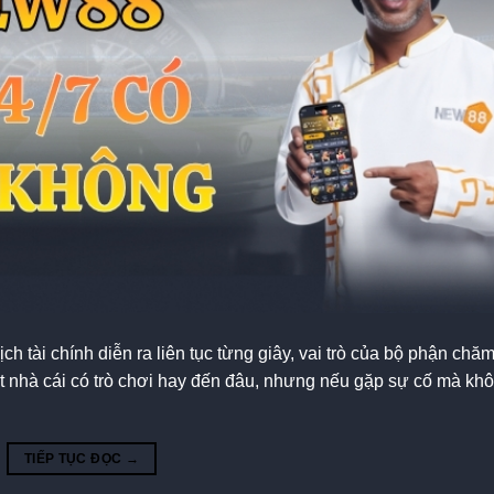
ịch tài chính diễn ra liên tục từng giây, vai trò của bộ phận chă
 nhà cái có trò chơi hay đến đâu, nhưng nếu gặp sự cố mà kh
TIẾP TỤC ĐỌC
→