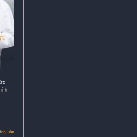
ước
ó bị
bình luận