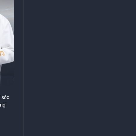
m sóc
ông