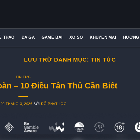
Ể THAO
ĐÁ GÀ
GAME BÀI
XỔ SỐ
KHUYẾN MÃI
HƯỚNG
LƯU TRỮ DANH MỤC:
TIN TỨC
TIN TỨC
àn – 10 Điều Tân Thủ Cần Biết
O
20 THÁNG 3, 2026
BỞI
ĐỖ PHÁT LỘC