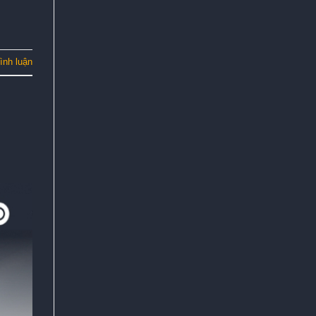
bình luận