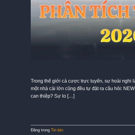
Trong thế giới cá cược trực tuyến, sự hoài nghi 
một nhà cái lớn cũng đều tự đặt ra câu hỏi: NEW
can thiệp? Sự lo […]
Đăng trong
Tin tức